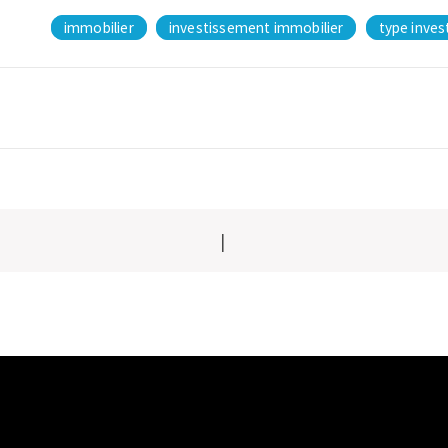
immobilier
investissement immobilier
type inves
|
n