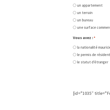
un appartement
un terrain
un bureau
une surface commerc
Vous avez :
*
la nationalité mauric
le permis de résiden
le statut d’étranger
[id=”1035″ title=”F