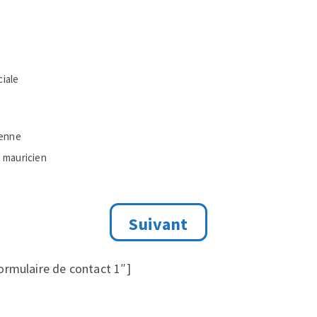
iale
ienne
t mauricien
ormulaire de contact 1″]