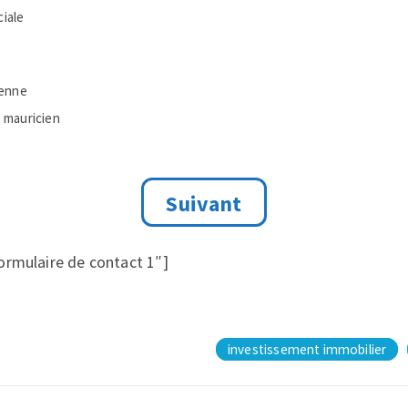
iale
ienne
t mauricien
ormulaire de contact 1″]
investissement immobilier