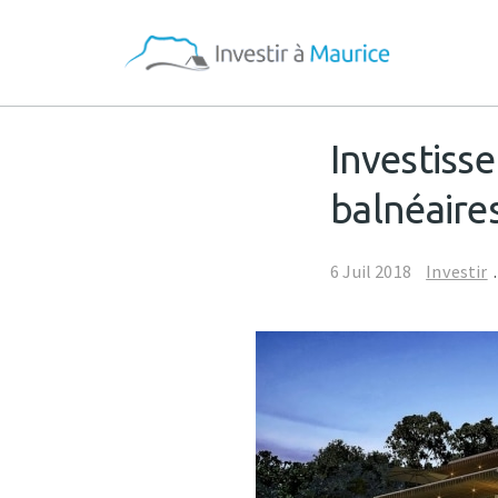
Investiss
balnéaires
6 Juil 2018
Investir
.