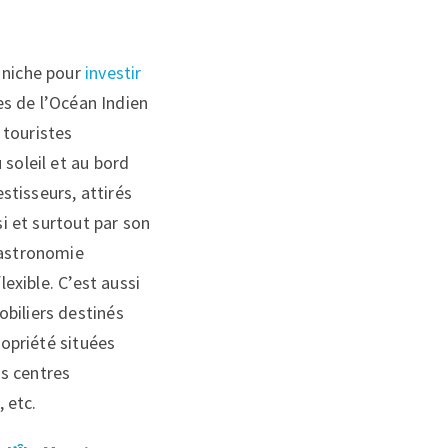
 niche pour
investir
les de l’Océan Indien
 touristes
 soleil et au bord
estisseurs, attirés
si et surtout par son
gastronomie
lexible. C’est aussi
biliers destinés
ropriété situées
s centres
, etc.