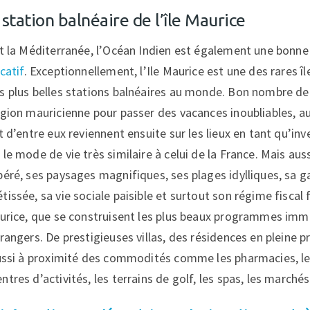
 station balnéaire de l’île Maurice
et la Méditerranée, l’Océan Indien est également une bonne
catif
. Exceptionnellement, l’Ile Maurice est une des rares î
s plus belles stations balnéaires au monde. Bon nombre de
égion mauricienne pour passer des vacances inoubliables, au
t d’entre eux reviennent ensuite sur les lieux en tant qu’inv
le mode de vie très similaire à celui de la France. Mais aus
péré, ses paysages magnifiques, ses plages idylliques, sa 
issée, sa vie sociale paisible et surtout son régime fiscal f
aurice, que se construisent les plus beaux programmes immo
rangers. De prestigieuses villas, des résidences en pleine p
aussi à proximité des commodités comme les pharmacies, le
tres d’activités, les terrains de golf, les spas, les marchés