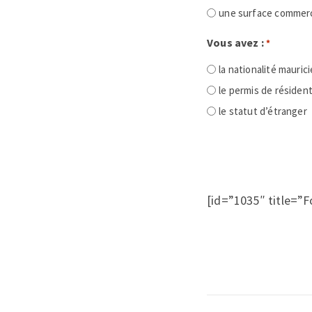
une surface commerc
Vous avez :
*
la nationalité mauric
le permis de résiden
le statut d’étranger
[id=”1035″ title=”F