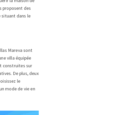
uérir la maison de
ls proposent des
 situant dans le
illas Mareva sont
une villa équipée
t construites sur
tives. De plus, deux
oisissez le
un mode de vie en