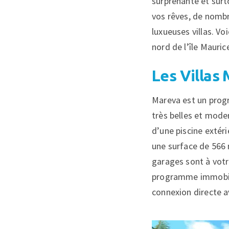
surprenante et surt
vos rêves, de nombr
luxueuses villas. V
nord de l’île Mauric
Les Villas
Mareva est un progr
très belles et moder
d’une piscine extéri
une surface de 566 
garages sont à votre
programme immobi
connexion directe av