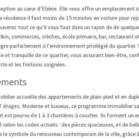
eption au cœur d’Ebène. Elle vous offre un emplacement i
la résidence il faut moins de 15 minutes en voiture pour rej
ouverez tout ce qu’il vous faut dans un rayon de de quelqu
lkin, commerces, crèches, école primaire, bar, restaurant e
ègre parfaitement à l’environnement privilégié du quartier.
e et tranquille de ce quartier, vous assurant bien-être, con
te et les finitions soignées.
ements
ilier accueille des appartements de plain-pied et en dup
7 étages. Moderne et luxueux, ce programme immobilier sau
 est pourvu de 1 à 3 chambres à coucher. Ils forment un 
 selon les codes actuels : des pièces spacieuses, et de bel
le symbole du renouveau contemporain de la ville, grâce à