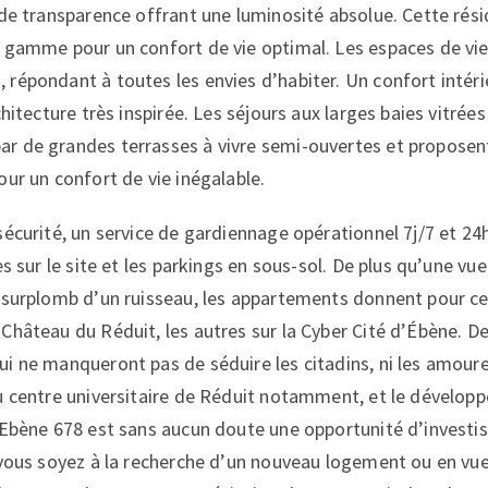
 de transparence offrant une luminosité absolue. Cette rés
 gamme pour un confort de vie optimal. Les espaces de vie
répondant à toutes les envies d’habiter. Un confort intérieu
chitecture très inspirée. Les séjours aux larges baies vitrée
r de grandes terrasses à vivre semi-ouvertes et proposen
our un confort de vie inégalable.
sécurité, un service de gardiennage opérationnel 7j/7 et 24
s sur le site et les parkings en sous-sol. De plus qu’une vue 
 surplomb d’un ruisseau, les appartements donnent pour cer
Château du Réduit, les autres sur la Cyber Cité d’Ébène. D
i ne manqueront pas de séduire les citadins, ni les amoure
u centre universitaire de Réduit notamment, et le dévelop
 Ebène 678 est sans aucun doute une opportunité d’invest
 vous soyez à la recherche d’un nouveau logement ou en vue