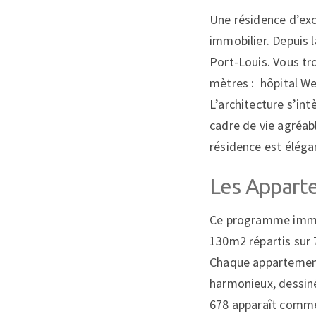
Une résidence d’exc
immobilier. Depuis 
Port-Louis. Vous tr
mètres : hôpital We
L’architecture s’int
cadre de vie agréabl
résidence est élégan
Les Appart
Ce programme immob
130m2 répartis sur 
Chaque appartement
harmonieux, dessiné
678 apparaît comme 