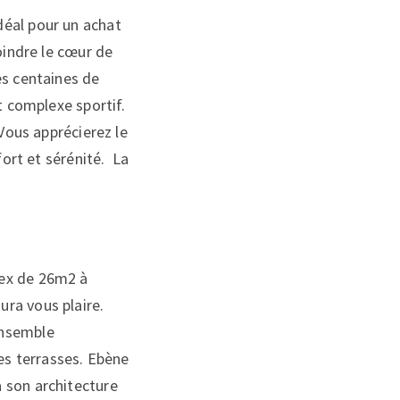
déal pour un achat
oindre le cœur de
es centaines de
t complexe sportif.
 Vous apprécierez le
fort et sérénité. La
lex de 26m2 à
ra vous plaire.
ensemble
les terrasses. Ebène
 son architecture