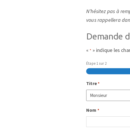
N’hésitez pas à remp
vous rappellera dans
Demande d'
«
» indique les ch
*
Étape
1
sur
2
Titre
*
Nom
*