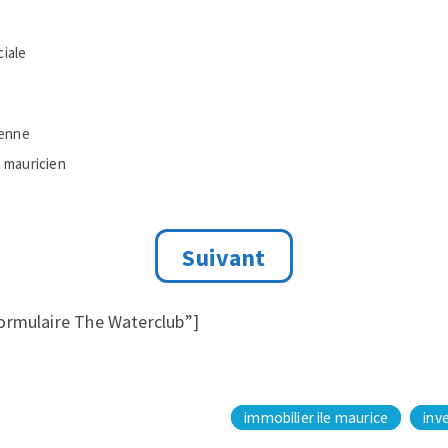
iale
ienne
t mauricien
Formulaire The Waterclub”]
immobilier ile maurice
inv