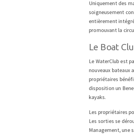
Uniquement des maté
soigneusement conçu
entièrement intégré
promouvant la circul
Le Boat Cl
Le WaterClub est pa
nouveaux bateaux ai
propriétaires bénéf
disposition un Bene
kayaks.
Les propriétaires p
Les sorties se déro
Management, une soc