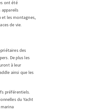
es ont été
 appareils
u et les montagnes,
aces de vie.
priétaires des
ers. De plus les
uront à leur
ddle ainsi que les
fs préférentiels.
ionnelles du Yacht
a marina