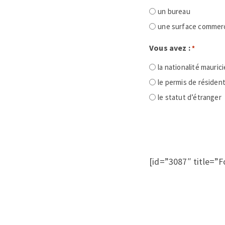
un bureau
une surface commerc
Vous avez :
*
la nationalité mauric
le permis de résiden
le statut d’étranger
[id=”3087″ title=”