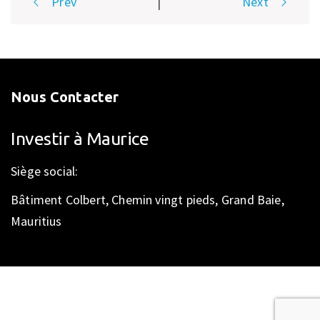
Prev
|
Next
navigation
Nous Contacter
Investir à Maurice
Siège social:
Bâtiment Colbert, Chemin vingt pieds, Grand Baie,
Mauritius
Étape
1
de