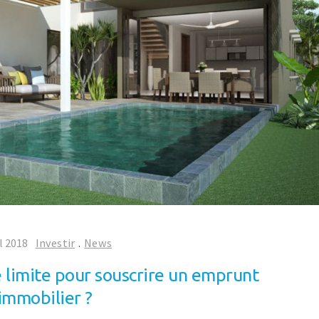
l 2018
Investir
.
News
âge limite pour souscrire un emprunt
immobilier ?