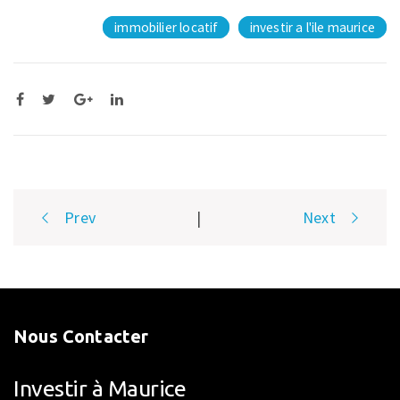
immobilier locatif
investir a l'ile maurice
Post
Prev
|
Next
navigation
Nous Contacter
Investir à Maurice