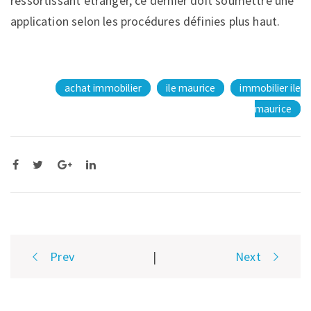
ressortissant étranger, ce dernier doit soumettre une
application selon les procédures définies plus haut.
achat immobilier
ile maurice
immobilier ile
maurice
Post
Prev
|
Next
navigation