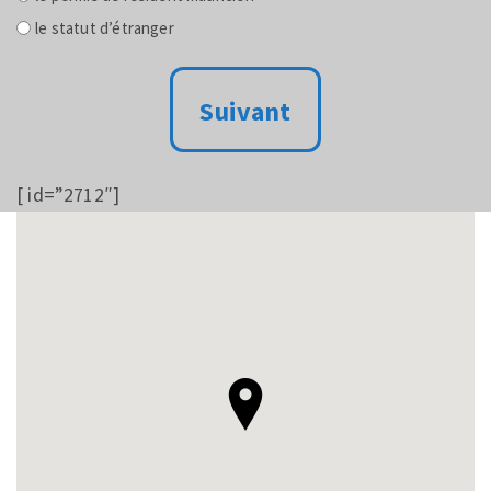
le statut d’étranger
[ id=”2712″]