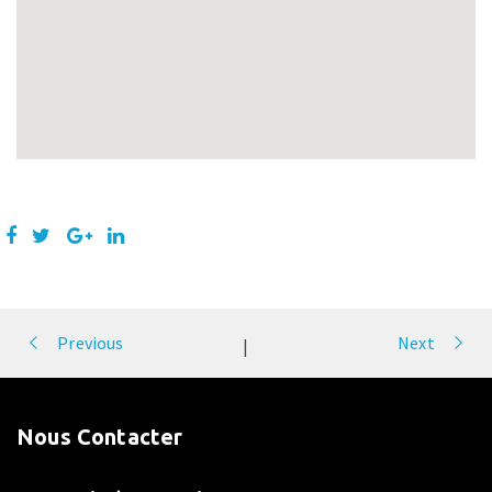
Portfolio
Previous
Next
|
navigation
Nous Contacter